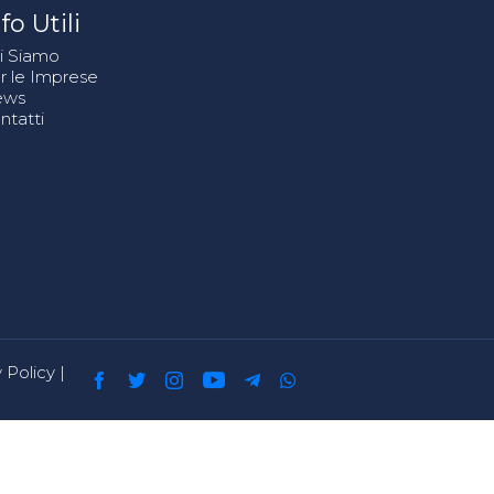
fo Utili
i Siamo
r le Imprese
ews
ntatti
 Policy
|