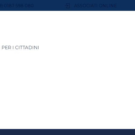
9) 0187 598 080
ASSOCIATI ONLINE
PER I CITTADINI