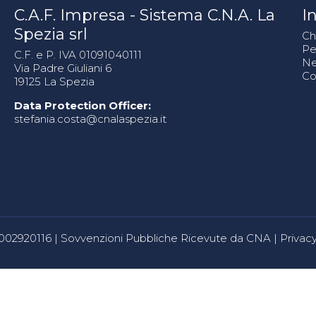
C.A.F. Impresa - Sistema C.N.A. La
In
Spezia srl
Ch
Pe
C.F. e P. IVA 01091040111
N
Via Padre Giuliani 6
Co
19125 La Spezia
Data Protection Officer:
stefania.costa@cnalaspezia.it
80002920116 |
Sovvenzioni Pubbliche Ricevute da CNA
|
Privacy