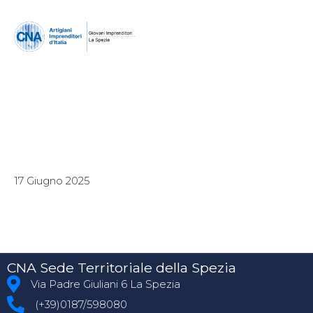
17 Giugno 2025
CNA Sede Territoriale della Spezia
Via Padre Giuliani 6 La Spezia
(+39)0187/598080