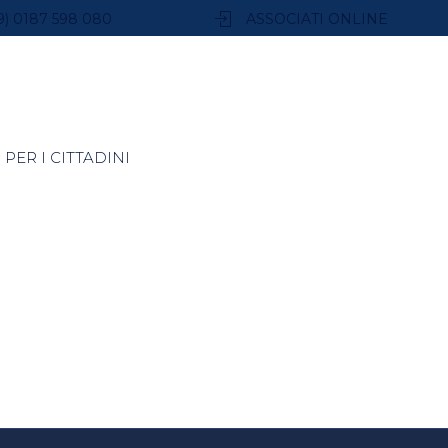
9) 0187 598 080
ASSOCIATI ONLINE
PER I CITTADINI