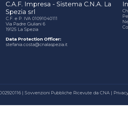
C.A.F. Impresa - Sistema C.N.A. La
In
Spezia srl
Ch
Pe
C.F. e P. IVA 01091040111
N
Via Padre Giuliani 6
Co
19125 La Spezia
Data Protection Officer:
stefania.costa@cnalaspezia.it
80002920116 |
Sovvenzioni Pubbliche Ricevute da CNA
|
Privacy