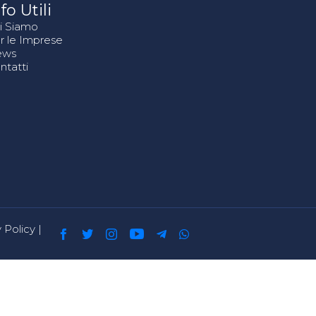
fo Utili
i Siamo
r le Imprese
ews
ntatti
 Policy
|