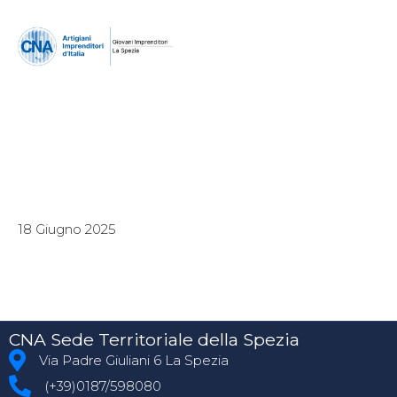
18 Giugno 2025
CNA Sede Territoriale della Spezia
Via Padre Giuliani 6 La Spezia
(+39)0187/598080