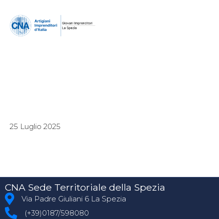
25 Luglio 2025
CNA Sede Territoriale della Spezia
Via Padre Giuliani 6 La Spezia
(+39)0187/598080