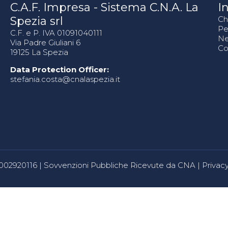
C.A.F. Impresa - Sistema C.N.A. La
In
Spezia srl
Ch
Pe
C.F. e P. IVA 01091040111
N
Via Padre Giuliani 6
Co
19125 La Spezia
Data Protection Officer:
stefania.costa@cnalaspezia.it
80002920116 |
Sovvenzioni Pubbliche Ricevute da CNA
|
Privacy