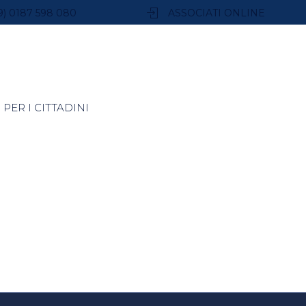
9) 0187 598 080
ASSOCIATI ONLINE
PER I CITTADINI