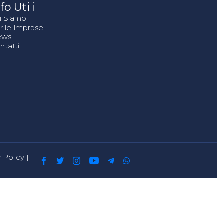
fo Utili
i Siamo
r le Imprese
ews
ntatti
 Policy
|