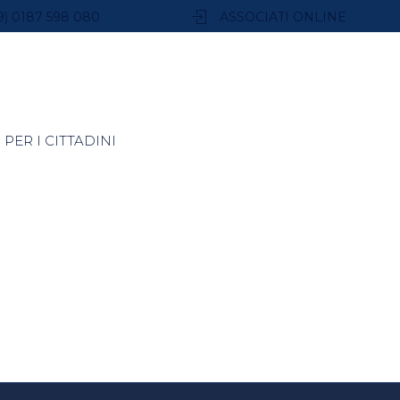
9) 0187 598 080
ASSOCIATI ONLINE
PER I CITTADINI