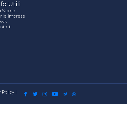
fo Utili
i Siamo
r le Imprese
ews
ntatti
 Policy
|