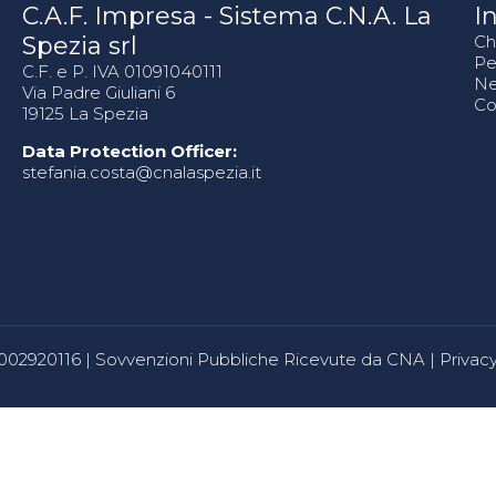
C.A.F. Impresa - Sistema C.N.A. La
In
Spezia srl
Ch
Pe
C.F. e P. IVA 01091040111
N
Via Padre Giuliani 6
Co
19125 La Spezia
Data Protection Officer:
stefania.costa@cnalaspezia.it
80002920116 |
Sovvenzioni Pubbliche Ricevute da CNA
|
Privacy