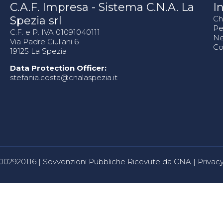
C.A.F. Impresa - Sistema C.N.A. La
In
Spezia srl
Ch
Pe
C.F. e P. IVA 01091040111
N
Via Padre Giuliani 6
Co
19125 La Spezia
Data Protection Officer:
stefania.costa@cnalaspezia.it
80002920116 |
Sovvenzioni Pubbliche Ricevute da CNA
|
Privacy