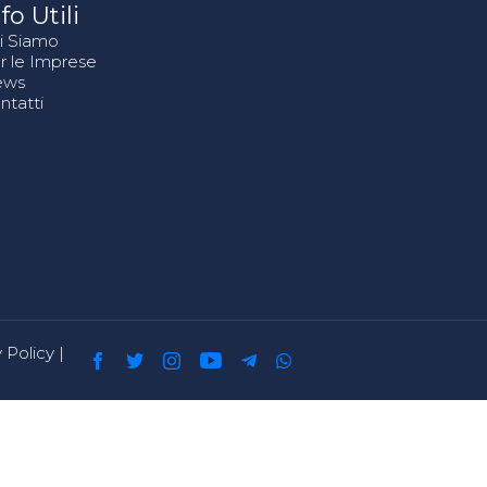
fo Utili
i Siamo
r le Imprese
ews
ntatti
 Policy
|