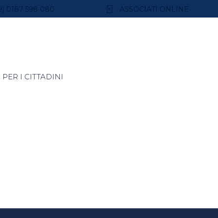
9) 0187 598 080
ASSOCIATI ONLINE
PER I CITTADINI