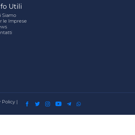
fo Utili
i Siamo
r le Imprese
ews
ntatti
 Policy
|