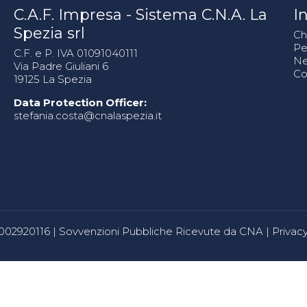
C.A.F. Impresa - Sistema C.N.A. La
In
Spezia srl
Ch
Pe
C.F. e P. IVA 01091040111
N
Via Padre Giuliani 6
Co
19125 La Spezia
Data Protection Officer:
stefania.costa@cnalaspezia.it
80002920116 |
Sovvenzioni Pubbliche Ricevute da CNA
|
Privacy