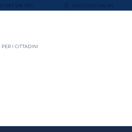
9) 0187 598 080
ASSOCIATI ONLINE
PER I CITTADINI