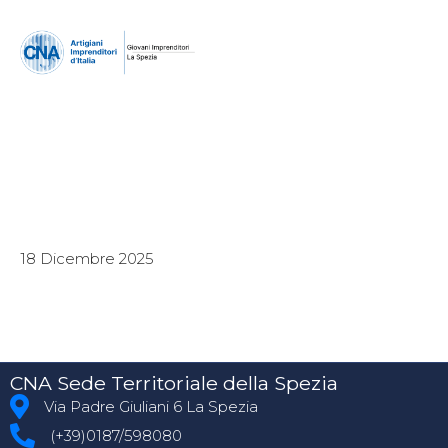
18 Dicembre 2025
CNA Sede Territoriale della Spezia
Via Padre Giuliani 6 La Spezia
(+39)0187/598080