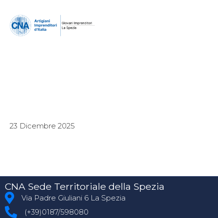
23 Dicembre 2025
CNA Sede Territoriale della Spezia
Via Padre Giuliani 6 La Spezia
(+39)0187/598080