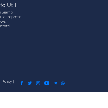
fo Utili
i Siamo
r le Imprese
ews
ntatti
 Policy
|