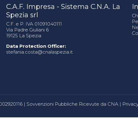
C.A.F. Impresa - Sistema C.N.A. La
In
Spezia srl
Ch
Pe
C.F. e P. IVA 01091040111
N
Via Padre Giuliani 6
Co
19125 La Spezia
Data Protection Officer:
stefania.costa@cnalaspezia.it
80002920116 |
Sovvenzioni Pubbliche Ricevute da CNA
|
Privacy