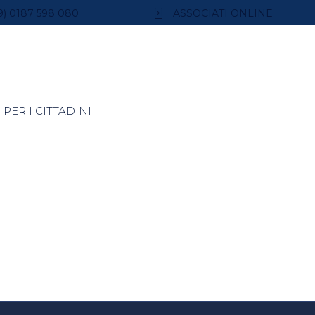
9) 0187 598 080
ASSOCIATI ONLINE
PER I CITTADINI