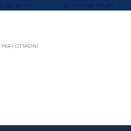
9) 0187 598 080
ASSOCIATI ONLINE
PER I CITTADINI