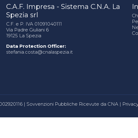
C.A.F. Impresa - Sistema C.N.A. La
In
Spezia srl
Ch
Pe
C.F. e P. IVA 01091040111
N
Via Padre Giuliani 6
Co
19125 La Spezia
Data Protection Officer:
stefania.costa@cnalaspezia.it
80002920116 |
Sovvenzioni Pubbliche Ricevute da CNA
|
Privacy