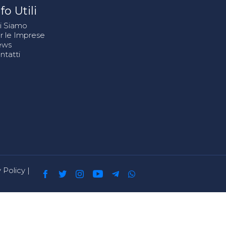
fo Utili
i Siamo
r le Imprese
ews
ntatti
 Policy
|