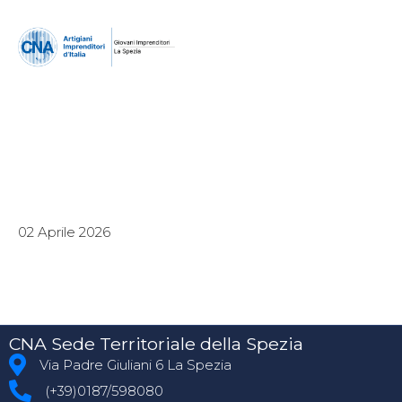
02 Aprile 2026
CNA Sede Territoriale della Spezia
Via Padre Giuliani 6 La Spezia
(+39)0187/598080