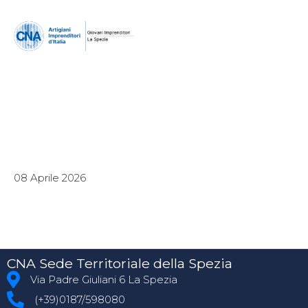
08 Aprile 2026
CNA Sede Territoriale della Spezia
Via Padre Giuliani 6 La Spezia
(+39)0187/598080