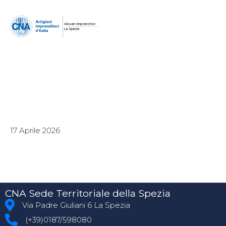
17 Aprile 2026
CNA Sede Territoriale della Spezia
Via Padre Giuliani 6 La Spezia
(+39)0187/598080