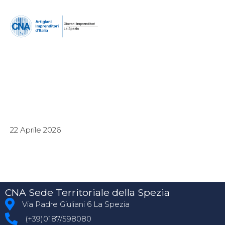
22 Aprile 2026
CNA Sede Territoriale della Spezia
Via Padre Giuliani 6 La Spezia
(+39)0187/598080