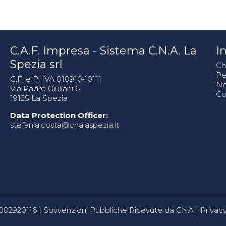
C.A.F. Impresa - Sistema C.N.A. La
In
Spezia srl
Ch
Pe
C.F. e P. IVA 01091040111
N
Via Padre Giuliani 6
Co
19125 La Spezia
Data Protection Officer:
stefania.costa@cnalaspezia.it
80002920116 |
Sovvenzioni Pubbliche Ricevute da CNA
|
Privacy