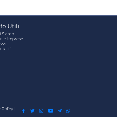
fo Utili
i Siamo
r le Imprese
ews
ntatti
 Policy
|