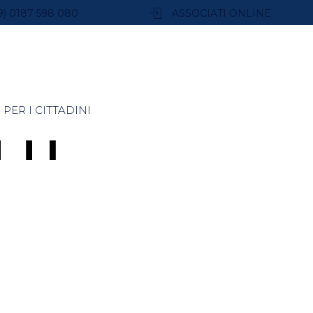
9) 0187 598 080
ASSOCIATI ONLINE
PER I CITTADINI
TTI