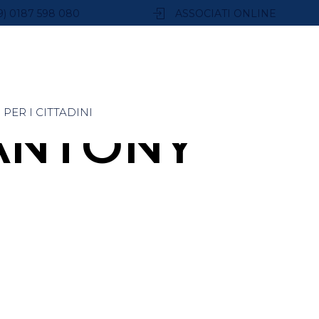
9) 0187 598 080
ASSOCIATI ONLINE
PER I CITTADINI
ANTONY