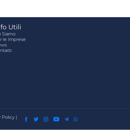
fo Utili
i Siamo
r le Imprese
ews
ntatti
 Policy
|