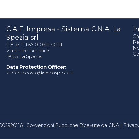
C.A.F. Impresa - Sistema C.N.A. La
In
Spezia srl
Ch
Pe
C.F. e P. IVA 01091040111
N
Via Padre Giuliani 6
Co
19125 La Spezia
Data Protection Officer:
stefania.costa@cnalaspezia.it
80002920116 |
Sovvenzioni Pubbliche Ricevute da CNA
|
Privacy