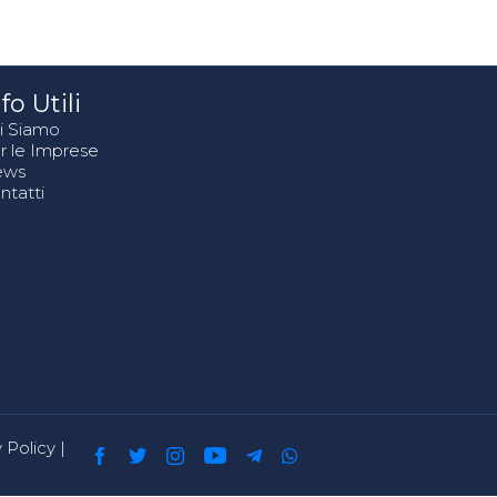
fo Utili
i Siamo
r le Imprese
ews
ntatti
 Policy
|