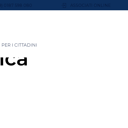
9) 0187 598 080
ASSOCIATI ONLINE
PER I CITTADINI
ica