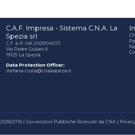
C.A.F. Impresa - Sistema C.N.A. La
In
Spezia srl
Ch
Pe
C.F. e P. IVA 01091040111
N
Via Padre Giuliani 6
Co
19125 La Spezia
Data Protection Officer:
stefania.costa@cnalaspezia.it
80002920116 |
Sovvenzioni Pubbliche Ricevute da CNA
|
Privacy