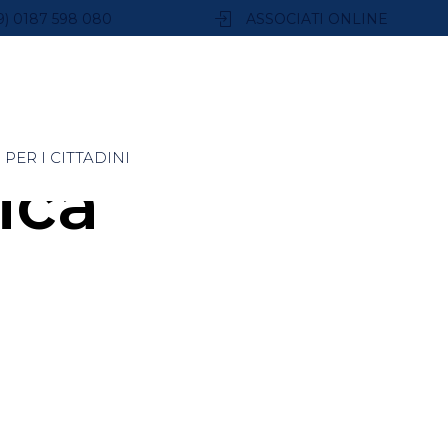
9) 0187 598 080
ASSOCIATI ONLINE
PER I CITTADINI
ica