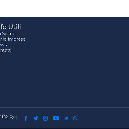
fo Utili
i Siamo
r le Imprese
ews
ntatti
 Policy
|