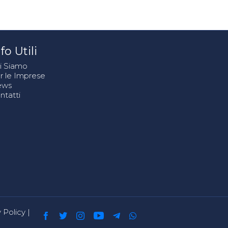
fo Utili
i Siamo
r le Imprese
ews
ntatti
 Policy
|