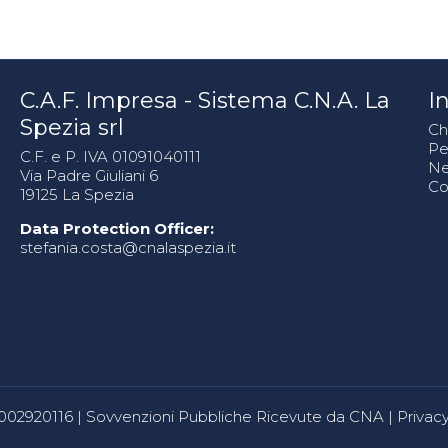
C.A.F. Impresa - Sistema C.N.A. La
In
Spezia srl
Ch
Pe
C.F. e P. IVA 01091040111
N
Via Padre Giuliani 6
Co
19125 La Spezia
Data Protection Officer:
stefania.costa@cnalaspezia.it
80002920116 |
Sovvenzioni Pubbliche Ricevute da CNA
|
Privacy