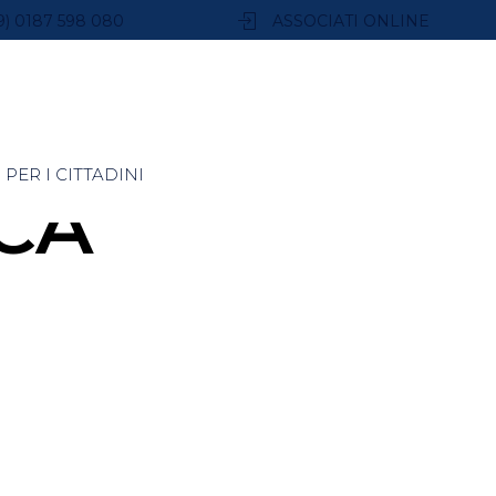
9) 0187 598 080
ASSOCIATI ONLINE
PER I CITTADINI
CA