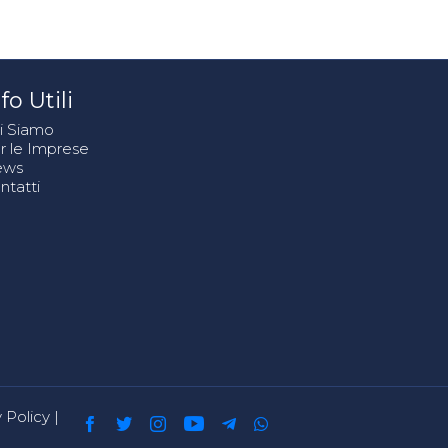
fo Utili
i Siamo
r le Imprese
ews
ntatti
 Policy
|