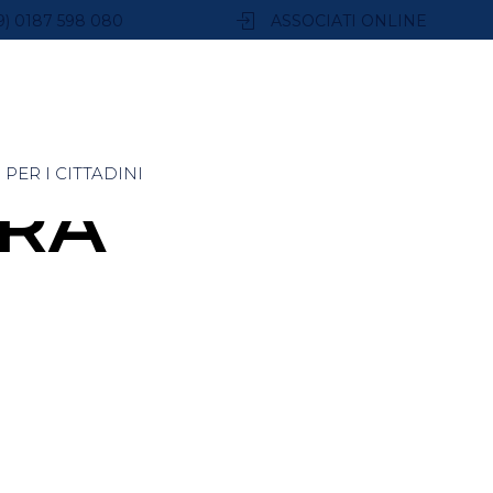
9) 0187 598 080
ASSOCIATI ONLINE
PER I CITTADINI
RA