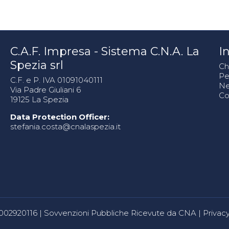
C.A.F. Impresa - Sistema C.N.A. La
In
Spezia srl
Ch
Pe
C.F. e P. IVA 01091040111
N
Via Padre Giuliani 6
Co
19125 La Spezia
Data Protection Officer:
stefania.costa@cnalaspezia.it
80002920116 |
Sovvenzioni Pubbliche Ricevute da CNA
|
Privacy