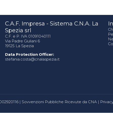
C.A.F. Impresa - Sistema C.N.A. La
In
Spezia srl
Ch
Pe
C.F. e P. IVA 01091040111
N
Via Padre Giuliani 6
Co
19125 La Spezia
Data Protection Officer:
stefania.costa@cnalaspezia.it
80002920116 |
Sovvenzioni Pubbliche Ricevute da CNA
|
Privacy