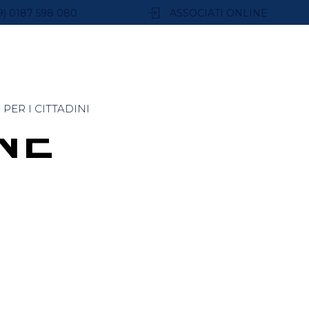
9) 0187 598 080
ASSOCIATI ONLINE
PER I CITTADINI
NE