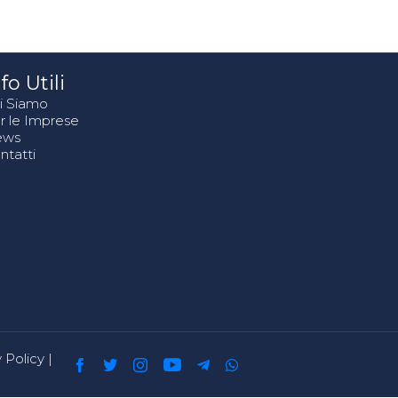
fo Utili
i Siamo
r le Imprese
ews
ntatti
 Policy
|