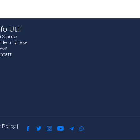
fo Utili
i Siamo
r le Imprese
ews
ntatti
 Policy
|