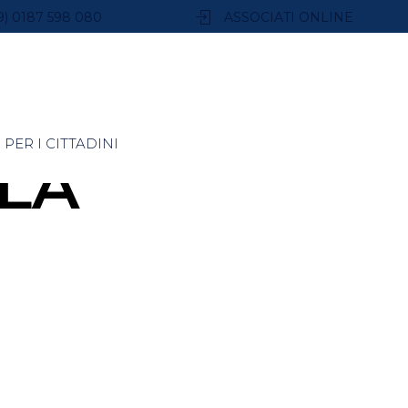
9) 0187 598 080
ASSOCIATI ONLINE
PER I CITTADINI
LA