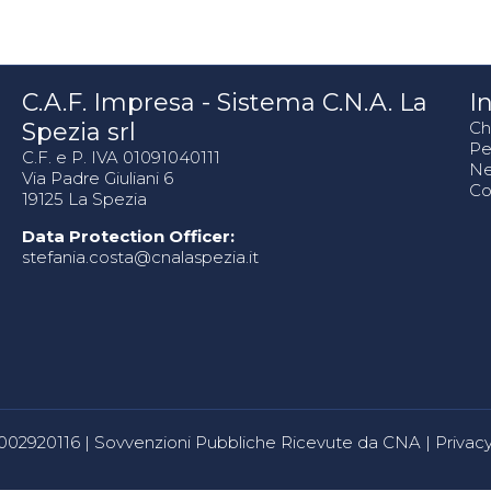
C.A.F. Impresa - Sistema C.N.A. La
In
Spezia srl
Ch
Pe
C.F. e P. IVA 01091040111
N
Via Padre Giuliani 6
Co
19125 La Spezia
Data Protection Officer:
stefania.costa@cnalaspezia.it
80002920116 |
Sovvenzioni Pubbliche Ricevute da CNA
|
Privacy