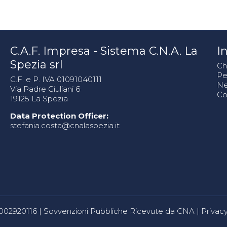
C.A.F. Impresa - Sistema C.N.A. La
In
Spezia srl
Ch
Pe
C.F. e P. IVA 01091040111
N
Via Padre Giuliani 6
Co
19125 La Spezia
Data Protection Officer:
stefania.costa@cnalaspezia.it
80002920116 |
Sovvenzioni Pubbliche Ricevute da CNA
|
Privacy