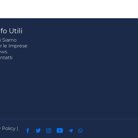
fo Utili
i Siamo
r le Imprese
ews
ntatti
 Policy
|