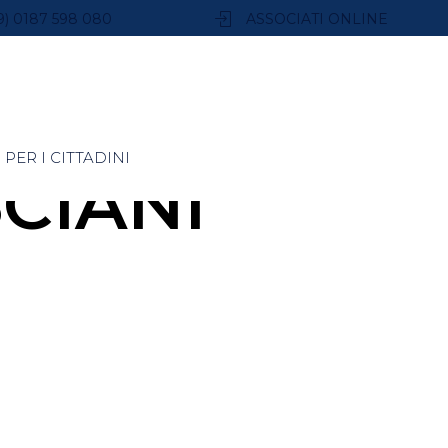
9) 0187 598 080
ASSOCIATI ONLINE
PER I CITTADINI
CIANI