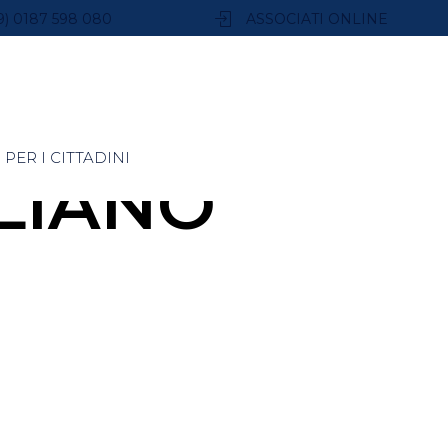
9) 0187 598 080
ASSOCIATI ONLINE
PER I CITTADINI
LIANO