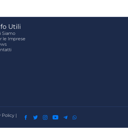
fo Utili
i Siamo
r le Imprese
ews
ntatti
 Policy
|