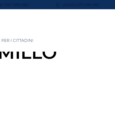
9) 0187 598 080
ASSOCIATI ONLINE
PER I CITTADINI
MILLO