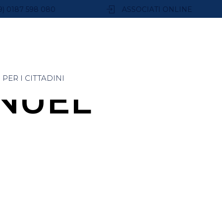
9) 0187 598 080
ASSOCIATI ONLINE
PER I CITTADINI
NUEL