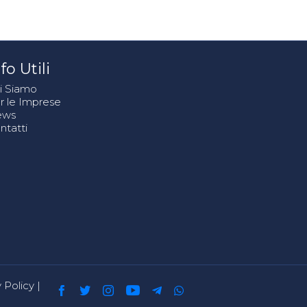
fo Utili
i Siamo
r le Imprese
ews
ntatti
 Policy
|