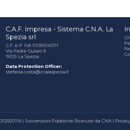
C.A.F. Impresa - Sistema C.N.A. La
In
Spezia srl
Ch
Pe
C.F. e P. IVA 01091040111
N
Via Padre Giuliani 6
Co
19125 La Spezia
Data Protection Officer:
stefania.costa@cnalaspezia.it
80002920116 |
Sovvenzioni Pubbliche Ricevute da CNA
|
Privacy