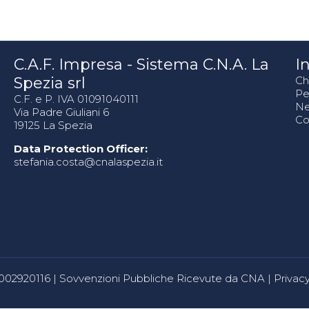
C.A.F. Impresa - Sistema C.N.A. La
In
Spezia srl
Ch
Pe
C.F. e P. IVA 01091040111
N
Via Padre Giuliani 6
Co
19125 La Spezia
Data Protection Officer:
stefania.costa@cnalaspezia.it
80002920116 |
Sovvenzioni Pubbliche Ricevute da CNA
|
Privacy