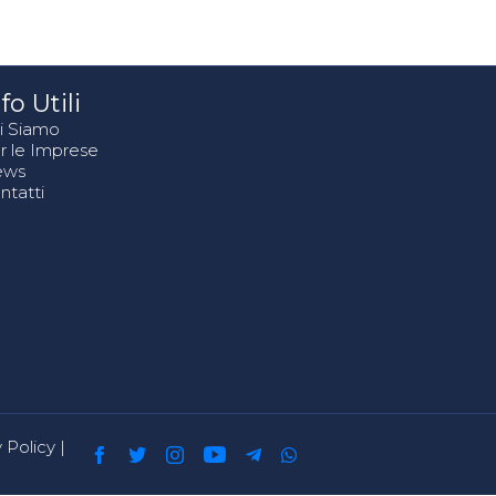
fo Utili
i Siamo
r le Imprese
ews
ntatti
 Policy
|