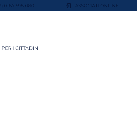
9) 0187 598 080
ASSOCIATI ONLINE
PER I CITTADINI