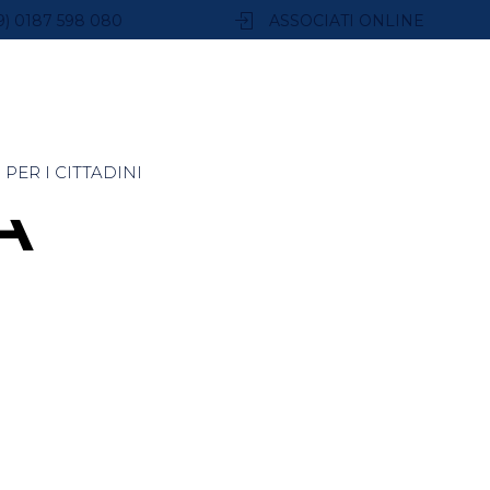
9) 0187 598 080
ASSOCIATI ONLINE
PER I CITTADINI
A