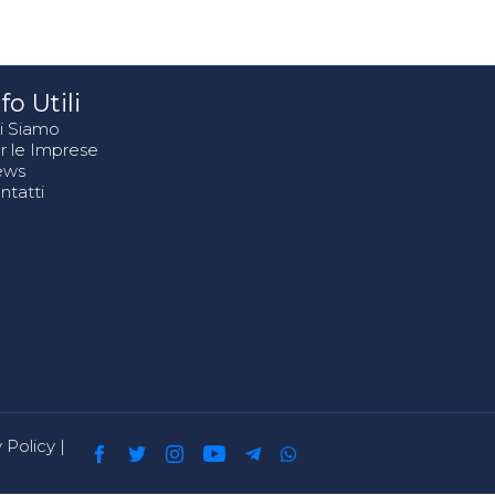
fo Utili
i Siamo
r le Imprese
ews
ntatti
 Policy
|