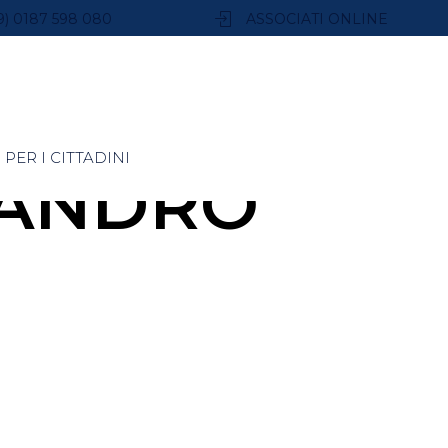
9) 0187 598 080
ASSOCIATI ONLINE
PER I CITTADINI
SANDRO