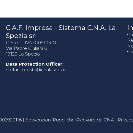
C.A.F. Impresa - Sistema C.N.A. La
In
Spezia srl
Ch
Pe
C.F. e P. IVA 01091040111
N
Via Padre Giuliani 6
Co
19125 La Spezia
Data Protection Officer:
stefania.costa@cnalaspezia.it
80002920116 |
Sovvenzioni Pubbliche Ricevute da CNA
|
Privacy