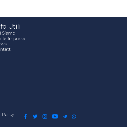
fo Utili
i Siamo
r le Imprese
ews
ntatti
 Policy
|