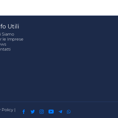
fo Utili
i Siamo
r le Imprese
ews
ntatti
 Policy
|