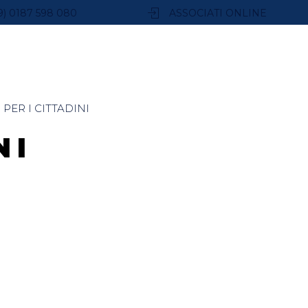
9) 0187 598 080
ASSOCIATI ONLINE
PER I CITTADINI
I