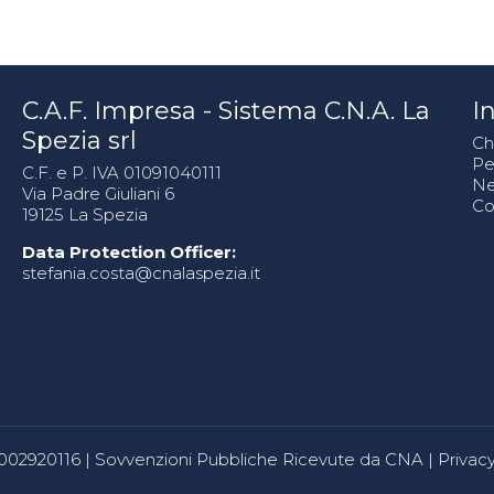
C.A.F. Impresa - Sistema C.N.A. La
In
Spezia srl
Ch
Pe
C.F. e P. IVA 01091040111
N
Via Padre Giuliani 6
Co
19125 La Spezia
Data Protection Officer:
stefania.costa@cnalaspezia.it
80002920116 |
Sovvenzioni Pubbliche Ricevute da CNA
|
Privacy