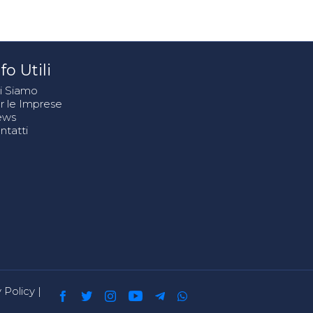
fo Utili
i Siamo
r le Imprese
ews
ntatti
 Policy
|