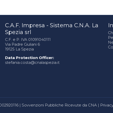
C.A.F. Impresa - Sistema C.N.A. La
In
Spezia srl
Ch
Pe
C.F. e P. IVA 01091040111
N
Via Padre Giuliani 6
Co
19125 La Spezia
Data Protection Officer:
stefania.costa@cnalaspezia.it
80002920116 |
Sovvenzioni Pubbliche Ricevute da CNA
|
Privacy