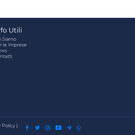
fo Utili
i Siamo
r le Imprese
ews
ntatti
 Policy
|