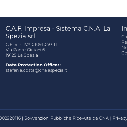
C.A.F. Impresa - Sistema C.N.A. La
In
Spezia srl
Ch
Pe
C.F. e P. IVA 01091040111
N
Via Padre Giuliani 6
Co
19125 La Spezia
Data Protection Officer:
stefania.costa@cnalaspezia.it
80002920116 |
Sovvenzioni Pubbliche Ricevute da CNA
|
Privacy