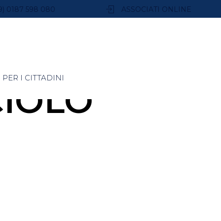
9) 0187 598 080
ASSOCIATI ONLINE
PER I CITTADINI
CIOLO