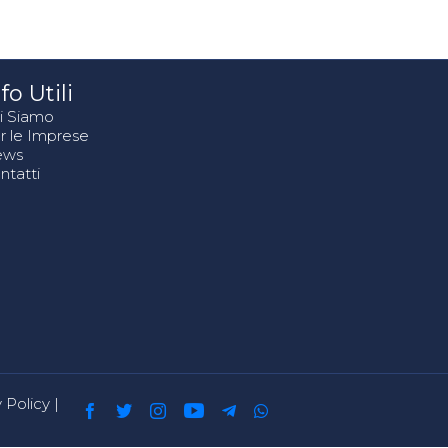
fo Utili
i Siamo
r le Imprese
ews
ntatti
 Policy
|