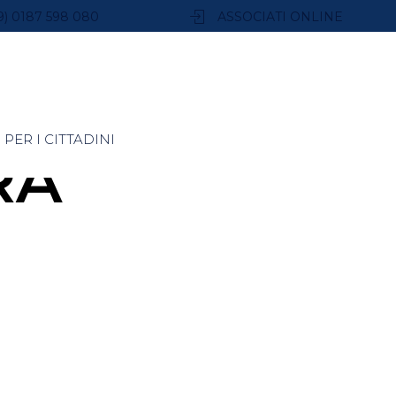
9) 0187 598 080
ASSOCIATI ONLINE
PER I CITTADINI
RA