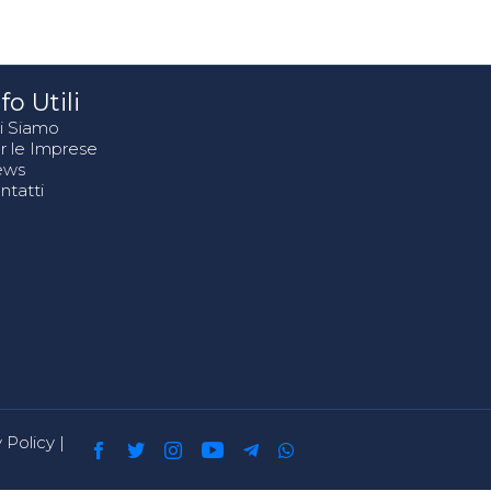
fo Utili
i Siamo
r le Imprese
ews
ntatti
 Policy
|