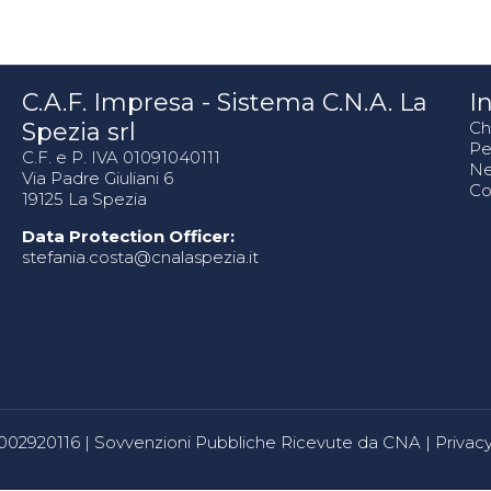
C.A.F. Impresa - Sistema C.N.A. La
In
Spezia srl
Ch
Pe
C.F. e P. IVA 01091040111
N
Via Padre Giuliani 6
Co
19125 La Spezia
Data Protection Officer:
stefania.costa@cnalaspezia.it
80002920116 |
Sovvenzioni Pubbliche Ricevute da CNA
|
Privacy