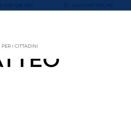
9) 0187 598 080
ASSOCIATI ONLINE
PER I CITTADINI
ATTEO