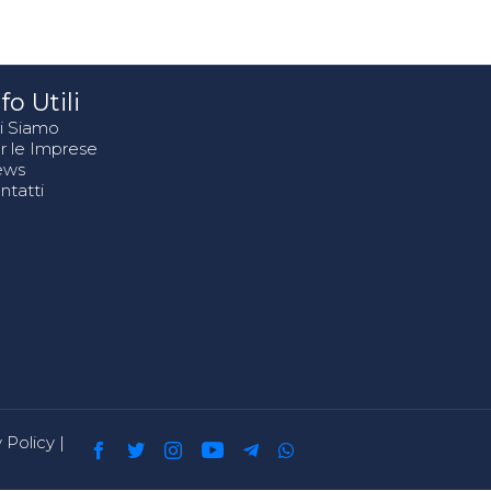
fo Utili
i Siamo
r le Imprese
ews
ntatti
 Policy
|