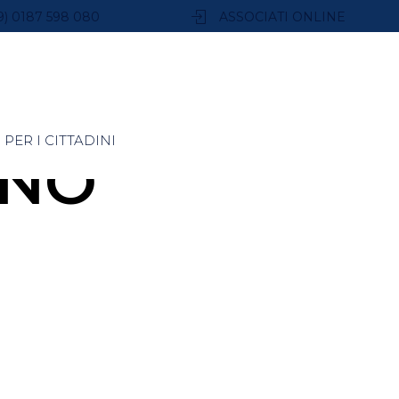
9) 0187 598 080
ASSOCIATI ONLINE
PER I CITTADINI
ANO