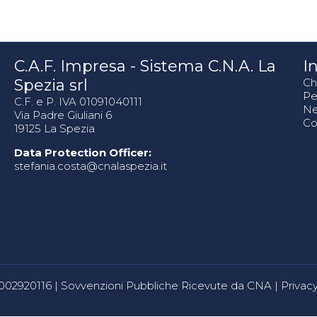
C.A.F. Impresa - Sistema C.N.A. La
In
Spezia srl
Ch
Pe
C.F. e P. IVA 01091040111
N
Via Padre Giuliani 6
Co
19125 La Spezia
Data Protection Officer:
stefania.costa@cnalaspezia.it
80002920116 |
Sovvenzioni Pubbliche Ricevute da CNA
|
Privacy