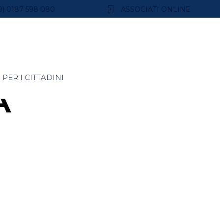
9) 0187 598 080
ASSOCIATI ONLINE
PER I CITTADINI
A