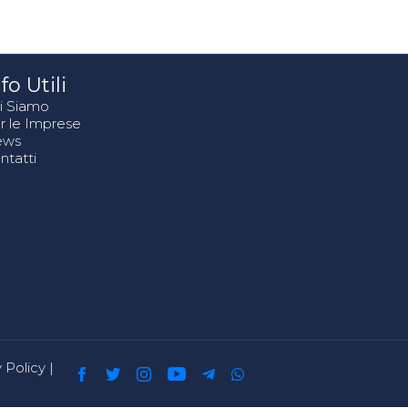
fo Utili
i Siamo
r le Imprese
ews
ntatti
 Policy
|