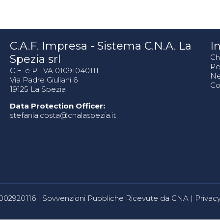
C.A.F. Impresa - Sistema C.N.A. La
In
Spezia srl
Ch
Pe
C.F. e P. IVA 01091040111
N
Via Padre Giuliani 6
Co
19125 La Spezia
Data Protection Officer:
stefania.costa@cnalaspezia.it
80002920116 |
Sovvenzioni Pubbliche Ricevute da CNA
|
Privacy