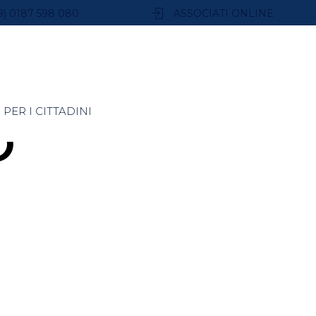
9) 0187 598 080
ASSOCIATI ONLINE
PER I CITTADINI
O