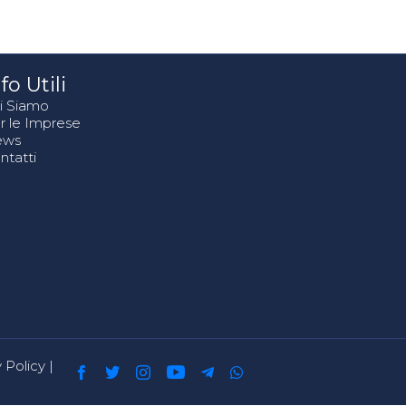
fo Utili
i Siamo
r le Imprese
ews
ntatti
 Policy
|