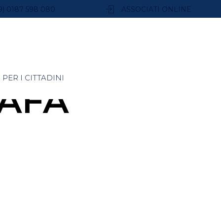
9) 0187 598 080
ASSOCIATI ONLINE
PER I CITTADINI
AFA