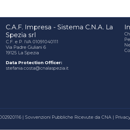
C.A.F. Impresa - Sistema C.N.A. La
In
Spezia srl
Ch
Pe
C.F. e P. IVA 01091040111
N
Via Padre Giuliani 6
Co
19125 La Spezia
Data Protection Officer:
stefania.costa@cnalaspezia.it
80002920116 |
Sovvenzioni Pubbliche Ricevute da CNA
|
Privacy