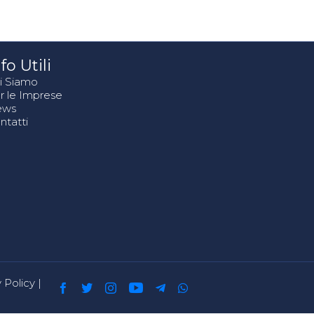
fo Utili
i Siamo
r le Imprese
ews
ntatti
 Policy
|