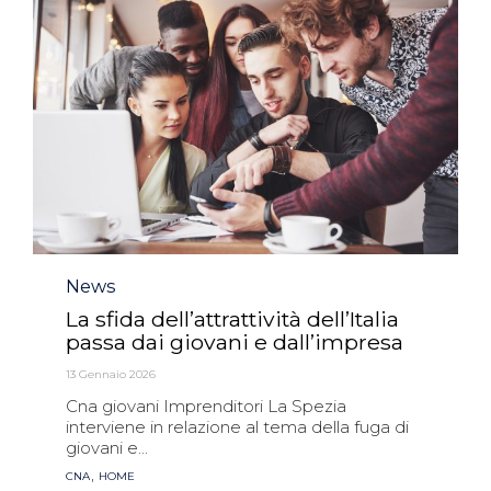
Category
News
La sfida dell’attrattività dell’Italia
passa dai giovani e dall’impresa
13 Gennaio 2026
Cna giovani Imprenditori La Spezia
interviene in relazione al tema della fuga di
giovani e...
Tags
,
CNA
HOME