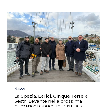
Category
News
La Spezia, Lerici, Cinque Terre e
Sestri Levante nella prossima
puntata di Green Tour su La 7