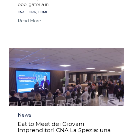
obbligatoria in...
Tags
,
,
CNA
ECIPA
HOME
Read More
Category
News
Eat to Meet dei Giovani
Imprenditori CNA La Spezia: una