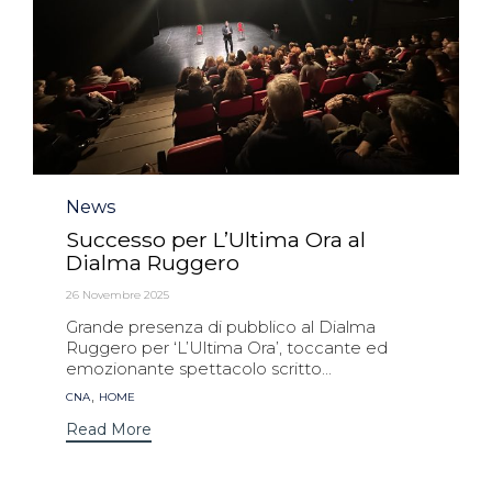
Category
News
Successo per L’Ultima Ora al
Dialma Ruggero
26 Novembre 2025
Grande presenza di pubblico al Dialma
Ruggero per ‘L’Ultima Ora’, toccante ed
emozionante spettacolo scritto...
Tags
,
CNA
HOME
Read More