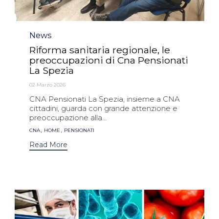
Category
News
Riforma sanitaria regionale, le
preoccupazioni di Cna Pensionati
La Spezia
02 Marzo 2026
CNA Pensionati La Spezia, insieme a CNA
cittadini, guarda con grande attenzione e
preoccupazione alla...
Tags
,
,
CNA
HOME
PENSIONATI
Read More