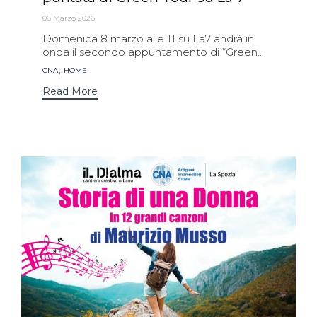
06 Marzo 2026
Domenica 8 marzo alle 11 su La7 andrà in
onda il secondo appuntamento di “Green...
Tags
,
CNA
HOME
Read More