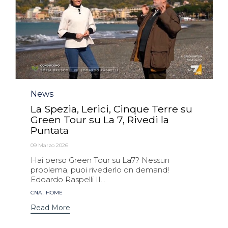
Category
News
La Spezia, Lerici, Cinque Terre su
Green Tour su La 7, Rivedi la
Puntata
09 Marzo 2026
Hai perso Green Tour su La7? Nessun
problema, puoi rivederlo on demand!
Edoardo Raspelli II...
Tags
,
CNA
HOME
Read More