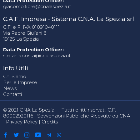
Data Protection Officer:
giacomo.fiore@cnalaspezia.it
C.A.F. Impresa - Sistema C.N.A. La Spezia srl
C.F. e P. IVA 01091040111
Via Padre Giuliani 6
19125 La Spezia
Data Protection Officer:
stefania.costa@cnalaspezia.it
Info Utili
Chi Siamo
Per le Imprese
News
Contatti
© 2021 CNA La Spezia — Tutti i diritti riservati. C.F.
80002920116 |
Sovvenzioni Pubbliche Ricevute da CNA
|
Privacy Policy
|
Credits