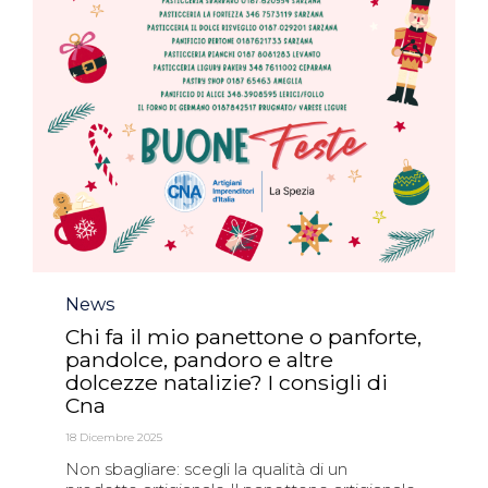
Category
News
Chi fa il mio panettone o panforte,
pandolce, pandoro e altre
dolcezze natalizie? I consigli di
Cna
18 Dicembre 2025
Non sbagliare: scegli la qualità di un