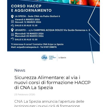
Category
News
Sicurezza Alimentare: al via i
nuovi corsi di formazione HACCP
di CNA La Spezia
23 Febbraio 2026
CNA La Spezia annuncia l’apertura delle
iscrizioni per i nuovi cicli di formazione