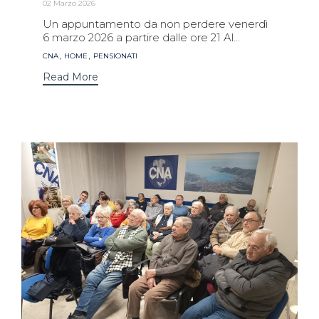
02 Marzo 2026
Un appuntamento da non perdere venerdì
6 marzo 2026 a partire dalle ore 21 Al...
Tags
,
,
CNA
HOME
PENSIONATI
Read More