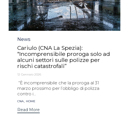
Category
News
Cariulo (CNA La Spezia):
“Incomprensibile proroga solo ad
alcuni settori sulle polizze per
rischi catastrofali”
12 Gennaio 2026
“È incomprensibile che la proroga al 31
marzo prossimo per l’obbligo di polizza
contro i...
Tags
,
CNA
HOME
Read More