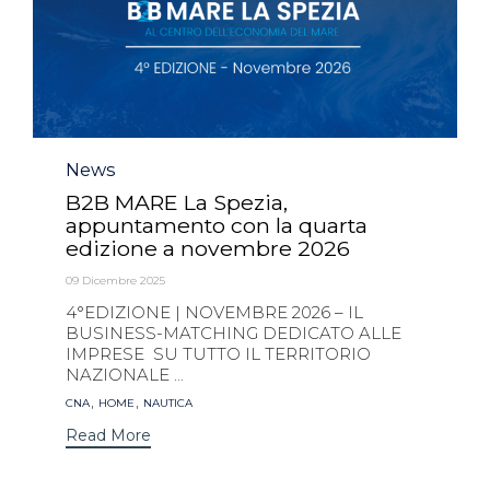
Category
News
B2B MARE La Spezia,
appuntamento con la quarta
edizione a novembre 2026
09 Dicembre 2025
4°EDIZIONE | NOVEMBRE 2026 – IL
BUSINESS-MATCHING DEDICATO ALLE
IMPRESE SU TUTTO IL TERRITORIO
NAZIONALE ...
Tags
,
,
CNA
HOME
NAUTICA
Read More