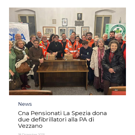
Category
News
Cna Pensionati La Spezia dona
due defibrillatori alla PA di
Vezzano
18 Dicembre 2025