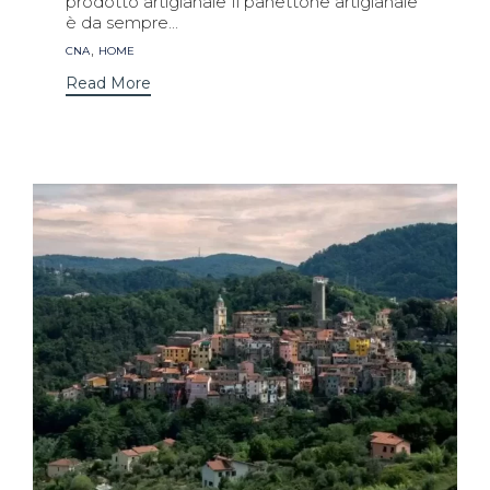
prodotto artigianale Il panettone artigianale
è da sempre...
Tags
,
CNA
HOME
Read More