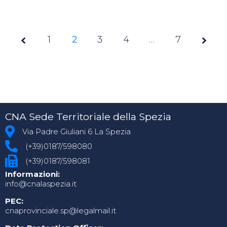
1
2
3
Page
4
…
7
2 of
7
CNA Sede Territoriale della Spezia
Via Padre Giuliani 6 La Spezia
(+39)0187/598080
(+39)0187/598081
Informazioni:
info@cnalaspezia.it
PEC:
cnaprovinciale.sp@legalmail.it