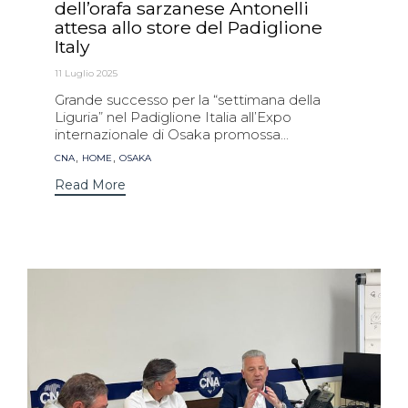
dell’orafa sarzanese Antonelli
attesa allo store del Padiglione
Italy
11 Luglio 2025
Grande successo per la “settimana della
Liguria” nel Padiglione Italia all’Expo
internazionale di Osaka promossa...
Tags
,
,
CNA
HOME
OSAKA
Read More