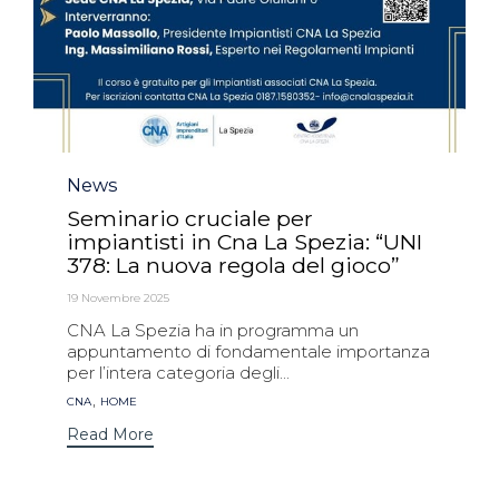
Category
News
Seminario cruciale per
impiantisti in Cna La Spezia: “UNI
378: La nuova regola del gioco”
19 Novembre 2025
CNA La Spezia ha in programma un
appuntamento di fondamentale importanza
per l’intera categoria degli...
Tags
,
CNA
HOME
Read More