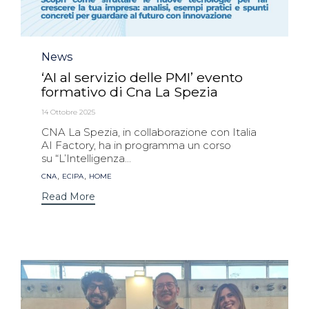
Category
News
‘AI al servizio delle PMI’ evento
formativo di Cna La Spezia
14 Ottobre 2025
CNA La Spezia, in collaborazione con Italia
AI Factory, ha in programma un corso
su “L’Intelligenza...
Tags
,
,
CNA
ECIPA
HOME
Read More