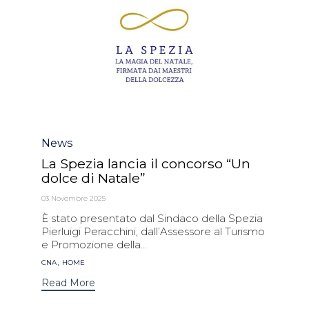
Category
News
La Spezia lancia il concorso “Un
dolce di Natale”
03 Novembre 2025
È stato presentato dal Sindaco della Spezia
Pierluigi Peracchini, dall’Assessore al Turismo
e Promozione della...
Tags
,
CNA
HOME
Read More