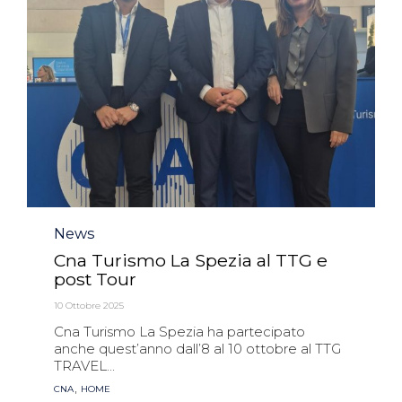
Category
News
Cna Turismo La Spezia al TTG e
post Tour
10 Ottobre 2025
Cna Turismo La Spezia ha partecipato
anche quest’anno dall’8 al 10 ottobre al TTG
TRAVEL...
Tags
,
CNA
HOME