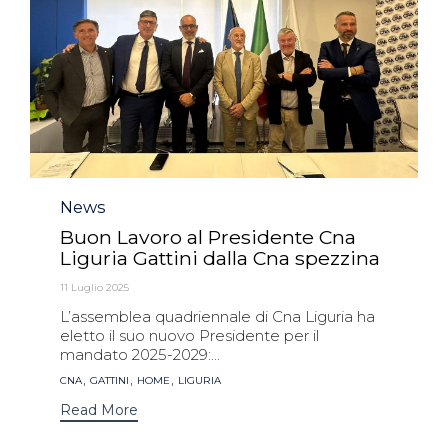
Category
News
Buon Lavoro al Presidente Cna
Liguria Gattini dalla Cna spezzina
11 Luglio 2025
L’assemblea quadriennale di Cna Liguria ha
eletto il suo nuovo Presidente per il
mandato 2025-2029:...
Tags
,
,
,
CNA
GATTINI
HOME
LIGURIA
Read More