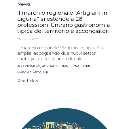
Category
News
Il marchio regionale “Artigiani in
Liguria” si estende a 28
professioni. Entrano gastronomia
tipica del territorio e acconciatori
28 Luglio 2025
Il marchio regionale “Artigiani in Liguria” si
amplia, accogliendo due nuovi settori
strategici dell’artigianato locale:...
Tags
,
,
,
,
ACCONCIATORI
AGROALIMENTARE
CNA
HOME
MARCHIO ARTIGIANI
Read More