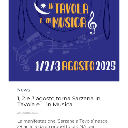
Category
News
1, 2 e 3 agosto torna Sarzana in
Tavola e … in Musica
28 Luglio 2025
La manifestazione ‘Sarzana a Tavola’ nasce
28 anni fa da un progetto di CNA per...