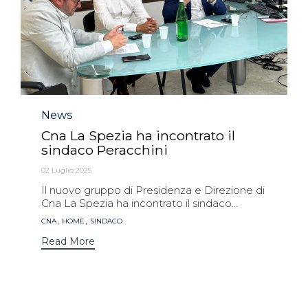
Category
News
Cna La Spezia ha incontrato il
sindaco Peracchini
02 Luglio 2025
Il nuovo gruppo di Presidenza e Direzione di
Cna La Spezia ha incontrato il sindaco...
Tags
,
,
CNA
HOME
SINDACO
Read More