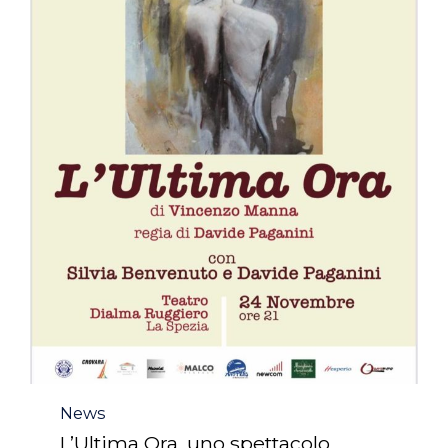
Category
News
L’Ultima Ora, uno spettacolo