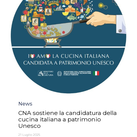
Category
News
CNA sostiene la candidatura della
cucina italiana a patrimonio
Unesco
21 Luglio 2025