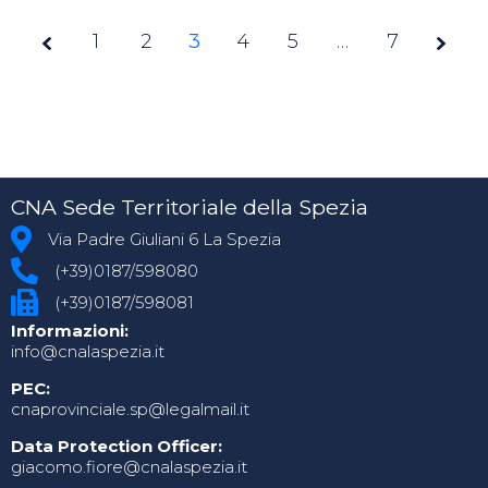
1
2
3
Page
4
5
…
7
3 of
7
CNA Sede Territoriale della Spezia
Via Padre Giuliani 6 La Spezia
(+39)0187/598080
(+39)0187/598081
Informazioni:
info@cnalaspezia.it
PEC:
cnaprovinciale.sp@legalmail.it
Data Protection Officer:
giacomo.fiore@cnalaspezia.it