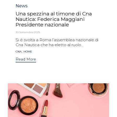
Category
News
Una spezzina al timone di Cna
Nautica: Federica Maggiani
Presidente nazionale
30 Settembre 2025
Si è svolta a Roma l’assemblea nazionale di
Cna Nautica che ha eletto al ruolo...
Tags
,
CNA
HOME
Read More