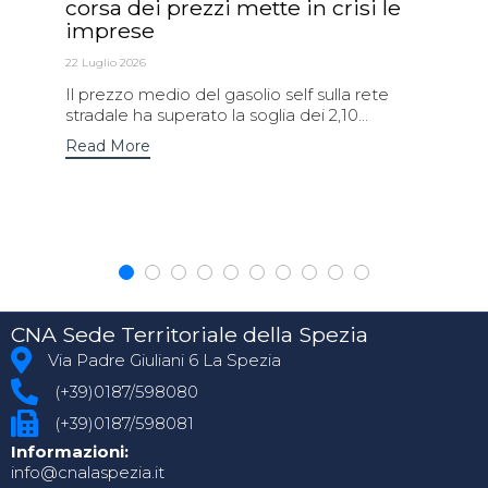
corsa dei prezzi mette in crisi le
imprese
22 Luglio 2026
Il prezzo medio del gasolio self sulla rete
stradale ha superato la soglia dei 2,10...
Read More
CNA Sede Territoriale della Spezia
Via Padre Giuliani 6 La Spezia
(+39)0187/598080
(+39)0187/598081
Informazioni:
info@cnalaspezia.it