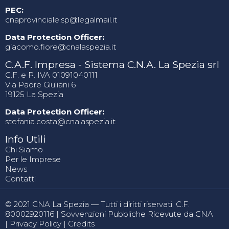
PEC:
cnaprovinciale.sp@legalmail.it
Data Protection Officer:
giacomo.fiore@cnalaspezia.it
C.A.F. Impresa - Sistema C.N.A. La Spezia srl
C.F. e P. IVA 01091040111
Via Padre Giuliani 6
19125 La Spezia
Data Protection Officer:
stefania.costa@cnalaspezia.it
Info Utili
Chi Siamo
Per le Imprese
News
Contatti
© 2021 CNA La Spezia — Tutti i diritti riservati. C.F.
80002920116 |
Sovvenzioni Pubbliche Ricevute da CNA
|
Privacy Policy
|
Credits