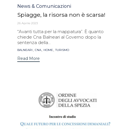
Category
News & Comunicazioni
Spiagge, la risorsa non è scarsa!
26 Aprile 2023
“Avanti tutta per la mappatura”. È quanto
chiede Cna Balneari al Governo dopo la
sentenza della...
Tags
,
,
,
BALNEARI
CNA
HOME
TURISMO
Read More