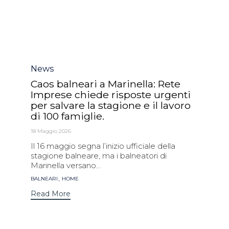
Category
News
Caos balneari a Marinella: Rete
Imprese chiede risposte urgenti
per salvare la stagione e il lavoro
di 100 famiglie.
18 Maggio 2026
Il 16 maggio segna l’inizio ufficiale della
stagione balneare, ma i balneatori di
Marinella versano...
Tags
,
BALNEARI
HOME
Read More