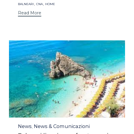
Tags
,
,
BALNEARI
CNA
HOME
Read More
Category
News
News & Comunicazioni
,