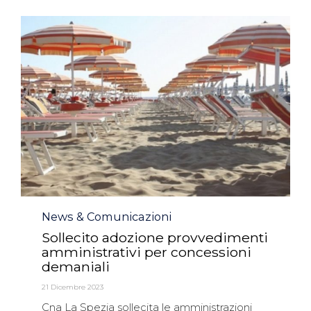
Category
News & Comunicazioni
Sollecito adozione provvedimenti
amministrativi per concessioni
demaniali
21 Dicembre 2023
Cna La Spezia sollecita le amministrazioni