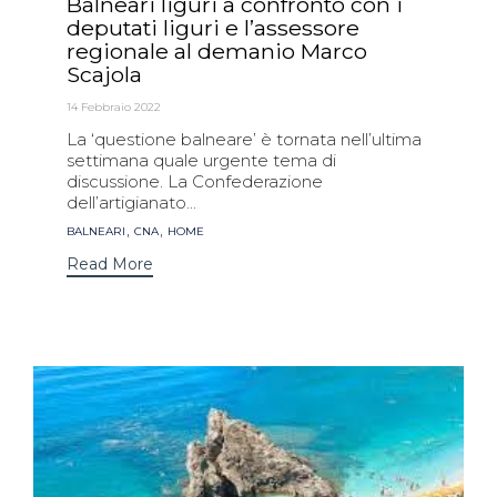
Balneari liguri a confronto con i
deputati liguri e l’assessore
regionale al demanio Marco
Scajola
14 Febbraio 2022
La ‘questione balneare’ è tornata nell’ultima
settimana quale urgente tema di
discussione. La Confederazione
dell’artigianato...
Tags
,
,
BALNEARI
CNA
HOME
Read More