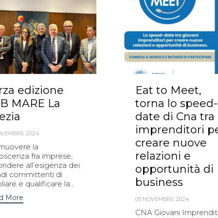
rza edizione
Eat to Meet,
B MARE La
torna lo speed-
ezia
date di Cna tra
imprenditori p
OVEMBRE 2024
creare nuove
muovere la
relazioni e
oscenza fra imprese,
ondere all’esigenza dei
opportunità di
ndi committenti di
business
iare e qualificare la...
d More
05 NOVEMBRE 2024
CNA Giovani Imprendit