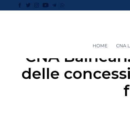
HOME
CNA L
CNA Balneari
delle concessi