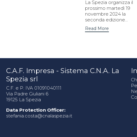
La Spezia organizza il
prossimo martedì 19
novembre 2024 la
seconda edizione...
Read More
C.A.F. Impresa - Sistema C.N.A. La
In
Spezia srl
Ch
Pe
C.F. e P. IVA 01091040111
N
Via Padre Giuliani 6
Co
19125 La Spezia
Data Protection Officer:
stefania.costa@cnalaspezia.it