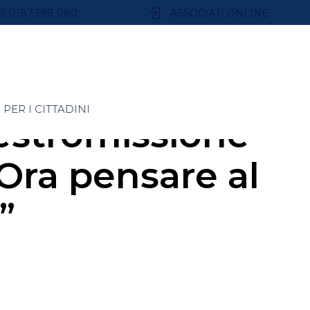
9) 0187 598 080
ASSOCIATI ONLINE
PER I CITTADINI
estromissione
 Ora pensare al
”