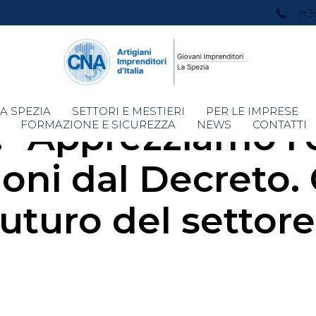
(+3
Skip
A SPEZIA
SETTORI E MESTIERI
PER LE IMPRESE
: “Apprezziamo l’
to
FORMAZIONE E SICUREZZA
NEWS
CONTATTI
content
oni dal Decreto.
futuro del settore