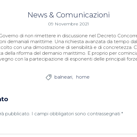
News & Comunicazioni
09 Novembre 2021
verno di non rimettere in discussione nel Decreto Concorrenz
oni demaniali marittime. Una richiesta avanzata da tempo dall
olto con una dimostrazione di sensibilità e di concretezza.
ta della riforma del demanio marittimo. E proprio per cominciar
no con la partecipazione di esponenti delle principali forze
balneari
home

nto
arà pubblicato.
I campi obbligatori sono contrassegnati
*