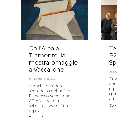
Dall’Alba al
Te
Tramonto, la
B2
mostra-omaggio
Sp
a Vaccarone
06 N
Pro
14 NOVEMBRE 2024
con
A pochi mesi dalla
risp
scomparsa dell’artista
gra
Francesco Vaccarone la
ampl
CCIAA, anche su
sollecitazione di Cna,
Rea
ospita...