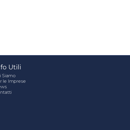
fo Utili
i Siamo
r le Imprese
ews
ntatti