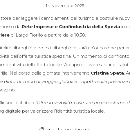
14 Novembre 2025
ettore per leggere i cambiamenti del turismo e costruire nuove s
promosso da
Rete Imprese e Confindustria della Spezia
in c
iere
di Largo Fiorillo a partire dalle 10.30.
italità alberghiera ed extralberghiera, sarà un’occasione per an
tività dell’offerta turistica spezzina. Un momento di confronto 
titività dell’offerta locale. Ad aprire i lavori saranno i saluti 
rijia. Nel corso della giornata interverranno
Cristina Spata
, 
e dintorni: trend di viaggio globali e impatto sulle presenze l
pezzino.
inkup, dal titolo
“Oltre la visibilità: costruire un ecosistema 
igitale per valorizzare l’identità turistica locale.
cna
home
turismo