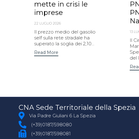
mette in crisi le
PN
imprese
PN
Na
22 LUGLIO 2026
Il prezzo medio del gasolio
13 LU
self sulla rete stradale ha
Il C
superato la soglia dei 2,10...
Mari
Spez
Read More
del 
Rea
CNA Sede Territoriale della Spezia
Via Padre Giuliani 6 La Spezia
(+39)0187/598080
(+39)0187/598081