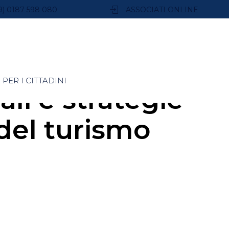
9) 0187 598 080
ASSOCIATI ONLINE
PER I CITTADINI
li e strategie
 del turismo