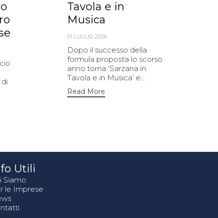
no
Tavola e in
ro
Musica
se
01 LUGLIO 2026
Dopo il successo della
formula proposta lo scorso
cio
anno torna ‘Sarzana in
Tavola e in Musica’ e...
 di
Read More
fo Utili
i Siamo
r le Imprese
ews
ntatti