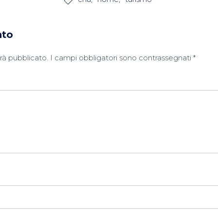

nto
arà pubblicato.
I campi obbligatori sono contrassegnati
*