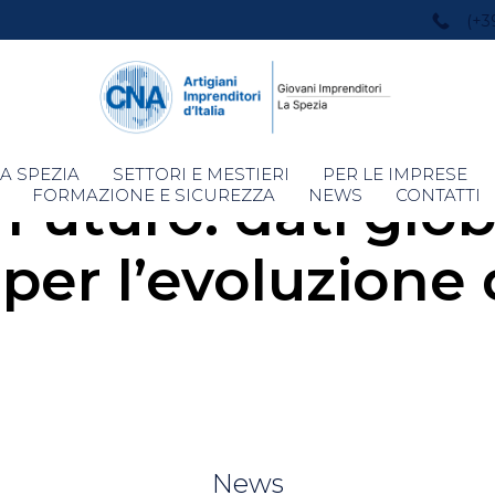
(+3
Skip
A SPEZIA
SETTORI E MESTIERI
PER LE IMPRESE
Futuro: dati globa
to
FORMAZIONE E SICUREZZA
NEWS
CONTATTI
content
e per l’evoluzione
News