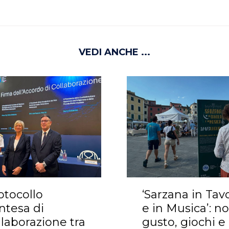
VEDI ANCHE ...
otocollo
‘Sarzana in Tav
Intesa di
e in Musica’: no
llaborazione tra
gusto, giochi e