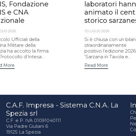
S, Fondazione
laboratori han
S e CNA
animato il cent
zionale
storico sarzane
GLIO 2026
13 LUGLIO 2026
ircolo Ufficiali della
Si è chiusa con un bilan
na Militare della
straordinariamente
ia ha accolto la firma
positivo l’edizione 2026
Protocollo d’Intesa...
‘Sarzana in Tavola e...
d More
Read More
C.A.F. Impresa - Sistema C.N.A. La
In
Spezia srl
Ch
Pe
C.F. e P. IVA 01091040111
N
Via Padre Giuliani 6
Co
19125 La Spezia