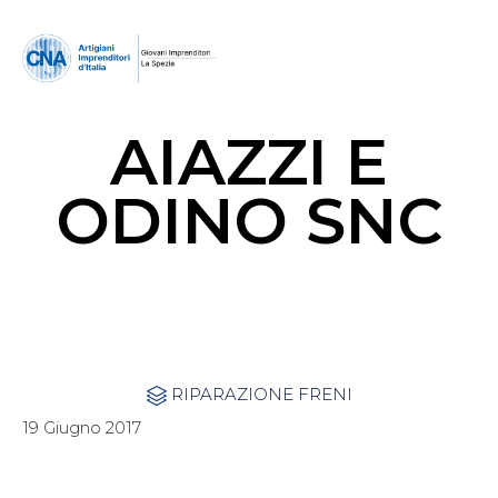
AIAZZI E
ODINO SNC
Category
RIPARAZIONE FRENI

19 Giugno 2017