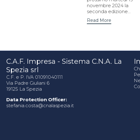
novembre 2024 la
seconda edizione...
Read More
C.A.F. Impresa - Sistema C.N.A. La
In
Spezia srl
Ch
Pe
C.F. e P. IVA 01091040111
N
Via Padre Giuliani 6
Co
19125 La Spezia
Data Protection Officer:
stefania.costa@cnalaspezia.it