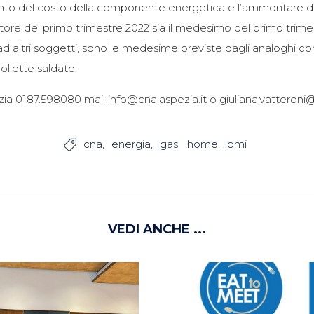
emento del costo della componente energetica e l’ammontare de
tore del primo trimestre 2022 sia il medesimo del primo trimes
 altri soggetti, sono le medesime previste dagli analoghi contr
ollette saldate.
a 0187.598080 mail info@cnalaspezia.it o giuliana.vatteroni@
cna
energia
gas
home
pmi

VEDI ANCHE ...