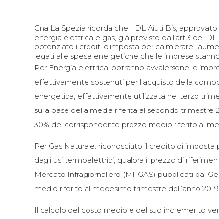
Cna La Spezia ricorda che il DL Aiuti Bis, approvato 
energia elettrica e gas, già previsto dall’art.3 del DL
potenziato i crediti d’imposta per calmierare l’aumen
legati alle spese energetiche che le imprese stann
Per Energia elettrica: potranno avvalersene le impr
effettivamente sostenuti per l’acquisto della compo
energetica, effettivamente utilizzata nel terzo trime
sulla base della media riferita al secondo trimestre
30% del corrispondente prezzo medio riferito al me
Per Gas Naturale: riconosciuto il credito di imposta 
dagli usi termoelettrici, qualora il prezzo di riferim
Mercato Infragiornaliero (MI-GAS) pubblicati dal G
medio riferito al medesimo trimestre dell’anno 2019
Il calcolo del costo medio e del suo incremento ven