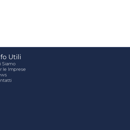
fo Utili
i Siamo
r le Imprese
ews
ntatti