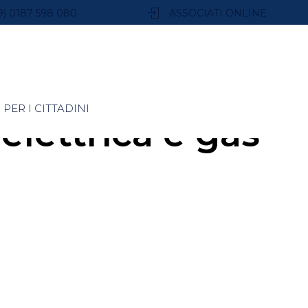
9) 0187 598 080
ASSOCIATI ONLINE
PER I CITTADINI
elettrica e gas