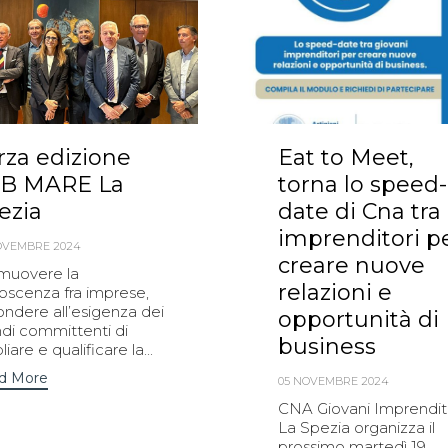
rza edizione
Eat to Meet,
B MARE La
torna lo speed-
ezia
date di Cna tra
imprenditori p
OVEMBRE 2024
creare nuove
muovere la
relazioni e
oscenza fra imprese,
ondere all’esigenza dei
opportunità di
ndi committenti di
business
iare e qualificare la...
d More
05 NOVEMBRE 2024
CNA Giovani Imprendit
La Spezia organizza il
prossimo martedì 19