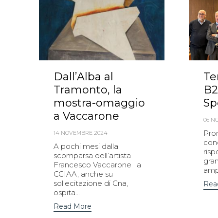
Dall’Alba al
Te
Tramonto, la
B2
mostra-omaggio
Sp
a Vaccarone
06 N
Pro
14 NOVEMBRE 2024
con
A pochi mesi dalla
risp
scomparsa dell’artista
gra
Francesco Vaccarone la
ampl
CCIAA, anche su
sollecitazione di Cna,
Rea
ospita...
Read More