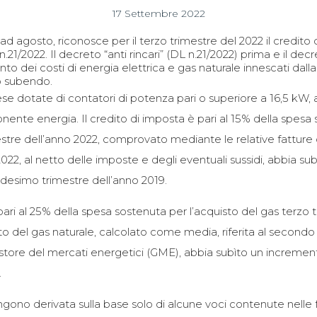
17 Settembre 2022
ad agosto, riconosce per il terzo trimestre del 2022 il credito 
 n.21/2022. Il decreto “anti rincari” (DL n.21/2022) prima e il de
to dei costi di energia elettrica e gas naturale innescati dall
o subendo.
ese dotate di contatori di potenza pari o superiore a 16,5 kW
nente energia. Il credito di imposta è pari al 15% della spes
stre dell’anno 2022, comprovato mediante le relative fatture d
 2022, al netto delle imposte e degli eventuali sussidi, abbia 
desimo trimestre dell’anno 2019.
pari al 25% della spesa sostenuta per l’acquisto del gas terzo t
ento del gas naturale, calcolato come media, riferita al secondo
estore del mercati energetici (GME), abbia subìto un increme
.
gono derivata sulla base solo di alcune voci contenute nelle 