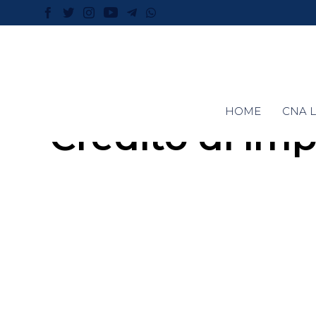
HOME
CNA L
Credito di imp