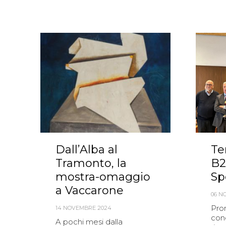
Dall’Alba al
Te
Tramonto, la
B2
mostra-omaggio
Sp
a Vaccarone
06 N
Pro
14 NOVEMBRE 2024
con
A pochi mesi dalla