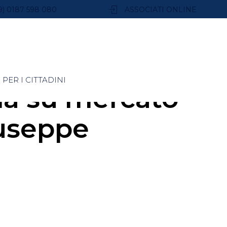
9) 0187 598 080
ASSOCIATI ONLINE
PER I CITTADINI
ia su mercato
iuseppe