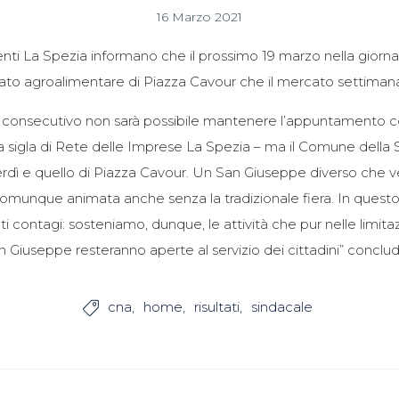
16 Marzo 2021
i La Spezia informano che il prossimo 19 marzo nella giornat
rcato agroalimentare di Piazza Cavour che il mercato settimana
 consecutivo non sarà possibile mantenere l’appuntamento con
 sigla di Rete delle Imprese La Spezia – ma il Comune della Sp
dì e quello di Piazza Cavour. Un San Giuseppe diverso che vedr
 comunque animata anche senza la tradizionale fiera. In quest
 contagi: sosteniamo, dunque, le attività che pur nelle limitazi
n Giuseppe resteranno aperte al servizio dei cittadini” conclud
cna
home
risultati
sindacale
