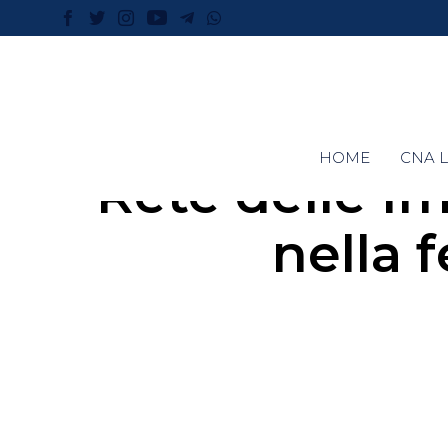
HOME
CNA L
Rete delle I
nella 