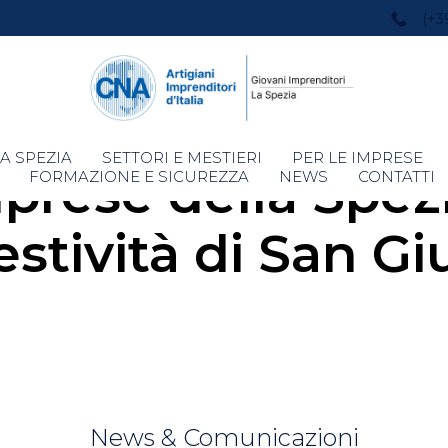
(+3
Skip
A SPEZIA
SETTORI E MESTIERI
PER LE IMPRESE
mprese della Spez
to
FORMAZIONE E SICUREZZA
NEWS
CONTATTI
content
festività di San G
News & Comunicazioni