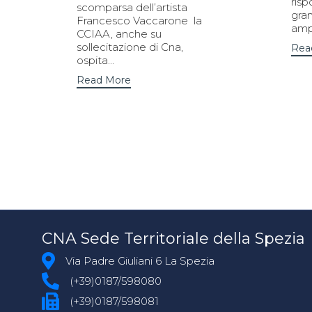
risp
scomparsa dell’artista
gra
Francesco Vaccarone la
ampl
CCIAA, anche su
sollecitazione di Cna,
Rea
ospita...
Read More
CNA Sede Territoriale della Spezia
Via Padre Giuliani 6 La Spezia
(+39)0187/598080
(+39)0187/598081