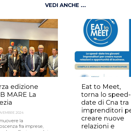
VEDI ANCHE ...
rza edizione
Eat to Meet,
B MARE La
torna lo speed-
ezia
date di Cna tra
imprenditori p
OVEMBRE 2024
creare nuove
muovere la
relazioni e
oscenza fra imprese,