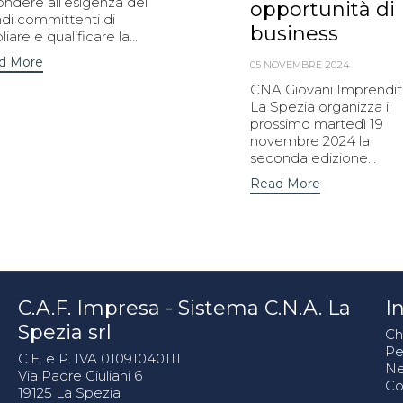
ondere all’esigenza dei
opportunità di
ndi committenti di
business
iare e qualificare la...
d More
05 NOVEMBRE 2024
CNA Giovani Imprendit
La Spezia organizza il
prossimo martedì 19
novembre 2024 la
seconda edizione...
Read More
C.A.F. Impresa - Sistema C.N.A. La
In
Spezia srl
Ch
Pe
C.F. e P. IVA 01091040111
N
Via Padre Giuliani 6
Co
19125 La Spezia