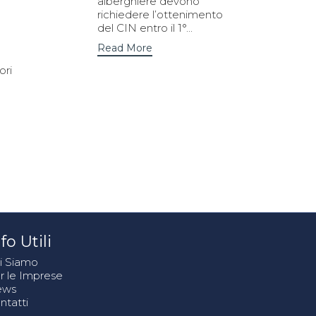
alberghiere devono
richiedere l’ottenimento
del CIN entro il 1°...
Read More
ori
fo Utili
i Siamo
r le Imprese
ews
ntatti